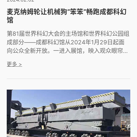
麦克纳姆轮让机械狗“笨笨”畅跑成都科幻
馆
第81届世界科幻大会的主场馆和世界科幻公园组
成部分——成都科幻馆从2024年1月29日起面
向公众全新开放。一进入展馆，映入观众眼帘的
是《流浪地球2》中的机械狗“笨笨”巨型雕
更多 >
塑。“笨笨”庞大身躯下的四只···