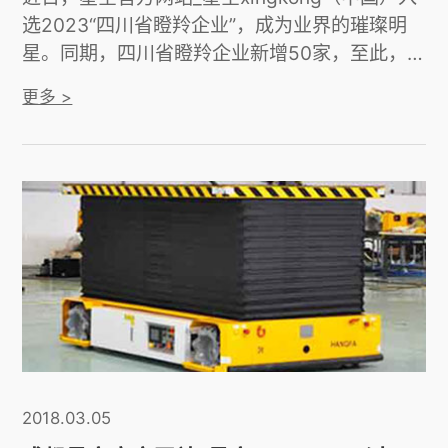
选2023“四川省瞪羚企业”，成为业界的璀璨明
星。同期，四川省瞪羚企业新增50家，至此，
四川省共有瞪羚企业264家。
更多 >
2018.03.05