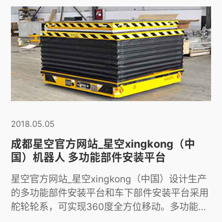
2018.05.05
成都星空官方网站_星空xingkong（中
国）机器人 多功能部件安装平台
星空官方网站_星空xingkong（中国）设计生产
的多功能部件安装平台和车下部件安装平台采用
舵轮轮系，可实现360度全方位移动。多功能部
件安装平台用于2t以内吸能装置的安装，带手动