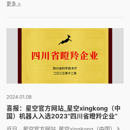
更多 >
浮动安装平台。车下部件安装平台用于2t以内端
中梁以及端部底···
2024.01.08
喜报：星空官方网站_星空xingkong（中
国）机器人入选2023“四川省瞪羚企业”
近日，星空官方网站_星空xingkong（中国）入