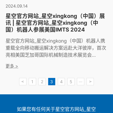
2024.09.14
星空官方网站_星空xingkong（中国）展
讯 | 星空官方网站_星空xingkong（中
国）机器人参展美国IMTS 2024
星空官方网站_星空xingkong（中国）机器人携
重载全向移动搬运解决方案远赴大洋彼岸，首次
亮相美国芝加哥国际机械制造技术展览会
（IMTS 2024）。
更多 >
<
1
2
3
4
5
···
>
如果您有任何关于星空官方网站_星空