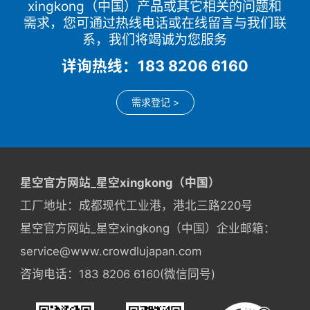
xingkong（中国）产品或其它相关的问题和
需求，您可通过热线电话或在线留言与我们联
系，我们将竭诚为您服务
详询热线：183 8206 6160
需求登记 >
星空官方网站_星空xingkong（中国）
工厂地址：成都现代工业港，港北三路220号
星空官方网站_星空xingkong（中国）企业邮箱：
service@www.crowdlujapan.com
咨询电话：183 8206 6160(微信同号)