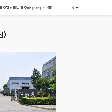
星空官方网站_星空xingkong（中国）
中文
国）