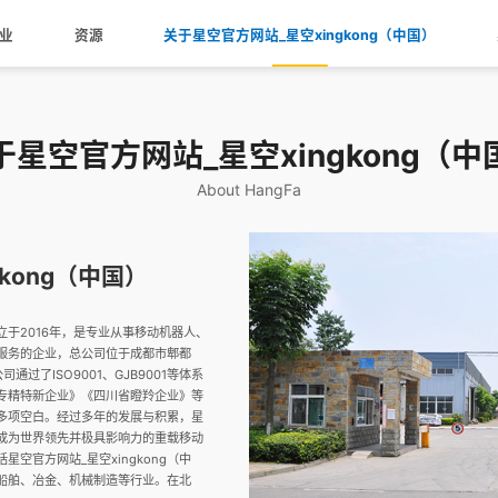
业
资源
关于星空官方网站_星空xingkong（中国）
于星空官方网站_星空xingkong（中
About HangFa
kong（中国）
成立于2016年，是专业从事移动机器人、
服务的企业，总公司位于成都市郫都
通过了ISO9001、GJB9001等体系
专精特新企业》《四川省瞪羚企业》等
多项空白。经过多年的发展与积累，星
人已成为世界领先并极具影响力的重载移动
空官方网站_星空xingkong（中
船舶、冶金、机械制造等行业。在北