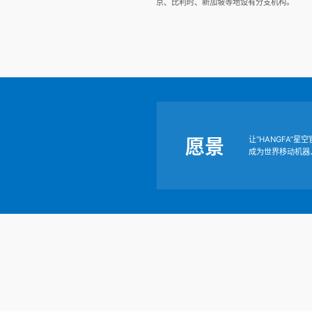
京、比利时、新加坡等地设有分支机构。
让“HANGFA”星
愿景
成为世界移动机器