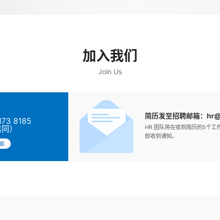
加入我们
Join Us
简历发至招聘邮箱：hr@www
3 8185
信同）
HR 团队将在收到简历的5个
即收到通知。
面