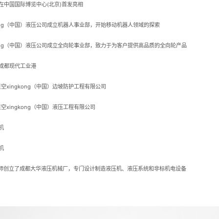
在中国国际博览中心(北京)首发亮相
kong（中国）液压公司成立机器人事业部，开始移动机器人领域的探索
kong（中国）液压公司成立全向轮事业部，致力于为客户提供高品质的全向轮产品
成都现代工业港
空xingkong（中国）边坡防护工程有限公司
空xingkong（中国）液压工程有限公司
机
机
程师创立了成都大华液压机械厂，专门设计制造液压机、液压系统和非标机电设备