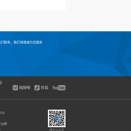
我们联系，我们将竭诚为您服务
国）
20
企业邮
m
微信公众号