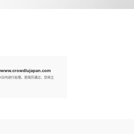
.crowdlujapan.com
工作日内进行处理。若简历通过，您将立