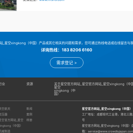
站_星空xingkong（中国）产品或其它相关的问题和需求，您可通过热线电话或在线留言与
详询热线：183 8206 6160
需求登记 >
行业
资源
关于星空官方网站_
星空官方网站_星空xingkong（中
星空
xingkong（中
国）
航空航天
新闻
星空官方网站_星空xingkong（中国）
变压器
案例
工厂地址：成都现代工业港，港北三路2
星空官方网站_星空
样册
号
xingkong（中国）
星空官方网站_星空xingkong（中国）
机械制造
箱：service@www.crowdlujapan.co