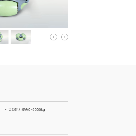
负载能力覆盖0~2000kg