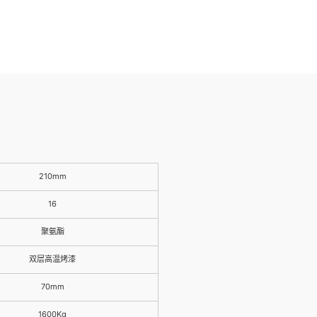
210mm
16
聚氨酯
双层高温烤漆
70mm
1600Kg