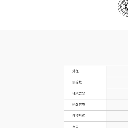
外径
侧轮数
轴承类型
轮毂材质
连接形式
自重