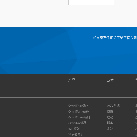
如果您有任何关于星空官方网
产品
技术
OmniTitan系列
AGV系统
OmniTurtle系列
防爆
OmniRhino系列
联动
OmniAnt系列
服务
WH系列
定制
科研级平台