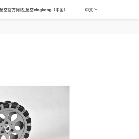
星空官方网站_星空xingkong（中国）
中文