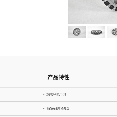
产品特性
双排多细分设计
表面高温烤漆处理