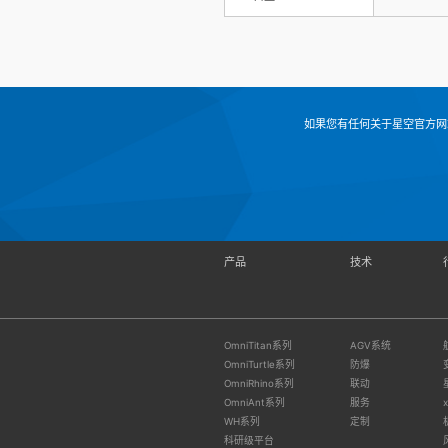
如果您有任何关于星空官方网
产品
技术
OmniTitan系列
AGV系统
OmniTurtle系列
防爆
OmniRhino系列
联动
OmniAnt系列
服务
WH系列
定制
科研级平台