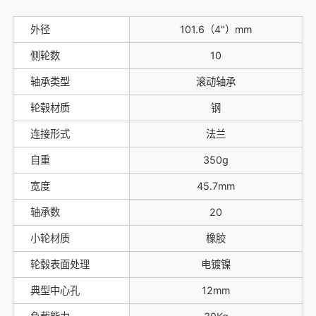
外径
101.6（4"）mm
侧轮数
10
轴承类型
滚动轴承
轮毂材质
钢
连接形式
法兰
自重
350g
宽度
45.7mm
轴承数
20
小轮材质
橡胶
轮毂表面处理
电镀镍
典型中心孔
12mm