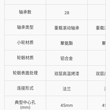
轴承数
28
2
轴承类型
重载滚动轴承
重载滚
小轮材质
聚氨酯
聚
轮毂材质
铝合金
轮毂表面处理
双层高温烤漆
双层高
连接形式
法兰
法
典型中心孔
45mm
45
(mm)