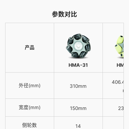
参数对比
产品
HMA-31
HMA
406.4
外径(mm)
310mm
m
宽度(mm)
150mm
234
侧轮数
14
1